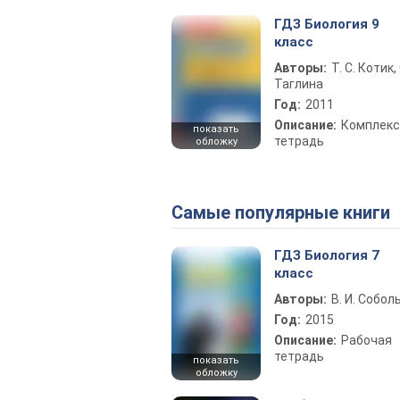
ГДЗ Биология 9
класс
Авторы:
Т. С. Котик, 
Таглина
Год:
2011
Описание:
Комплекс
показать
тетрадь
обложку
Самые популярные книги
ГДЗ Биология 7
класс
Авторы:
В. И. Собол
Год:
2015
Описание:
Рабочая
тетрадь
показать
обложку