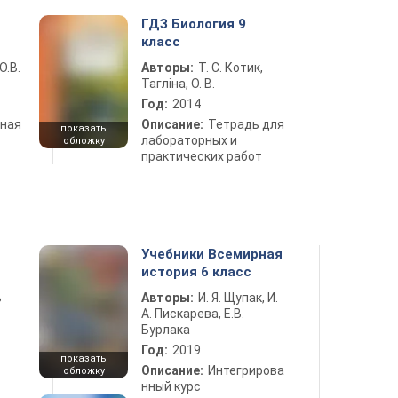
ГДЗ Биология 9
класс
О.В.
Авторы:
Т. С. Котик,
Тагліна, О. В.
Год:
2014
ная
Описание:
Тетрадь для
показать
лабораторных и
обложку
практических работ
Учебники Всемирная
история 6 класс
ь
Авторы:
И. Я. Щупак, И.
А. Пискарева, Е.В.
Бурлака
Год:
2019
показать
Описание:
Интегрирова
обложку
нный курс