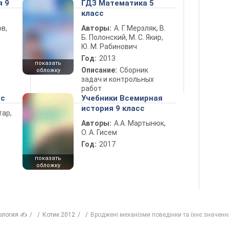
я 9
ГДЗ Математика 5
класс
в,
Авторы:
А. Г. Мерзляк, В.
Б. Полонский, М. С. Якир,
Ю. М. Рабинович
Год:
2013
показать
Описание:
Сборник
обложку
задач и контрольных
работ
сс
Учебники Всемирная
история 9 класс
тар,
Авторы:
А.А. Мартынюк,
О. А. Гисем
Год:
2017
показать
обложку
ология ✍
Котик 2012
Вроджені механізми поведінки та їхнє значенн