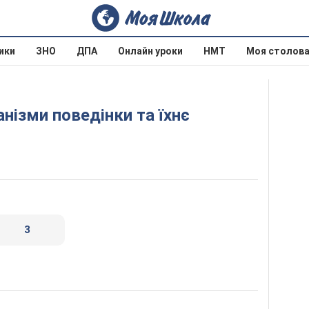
ики
ЗНО
ДПА
Онлайн уроки
НМТ
Моя столов
3