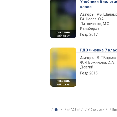
Учебники Биологи
класс
Авторы:
Р.В. Шаламо
Г.А. Носов, О.А.
Литовченко, М.С.
Калиберда
показать
Год:
2017
обложку
ГДЗ Физика 7 кла
Авторы:
В. Г. Барьях
Ф. Я. Божинова, С. А.
Довгий
Год:
2015
показать
обложку
✅ ГДЗ ✅
⚡ 9 класс ⚡
Би