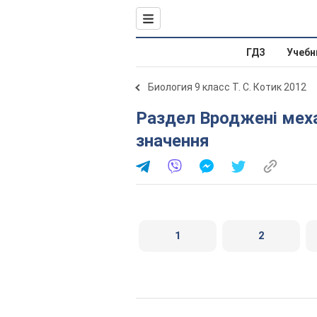
ГДЗ
Учебн
Биология 9 класс Т. С. Котик 2012
Раздел Вроджені механізми поведінки та їхнє
значення
1
2