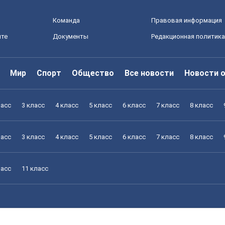
Команда
Правовая информация
йте
Документы
Редакционная политика
Мир
Спорт
Общество
Все новости
Новости 
ласс
3 класс
4 класс
5 класс
6 класс
7 класс
8 класс
ласс
3 класс
4 класс
5 класс
6 класс
7 класс
8 класс
ласс
11 класс