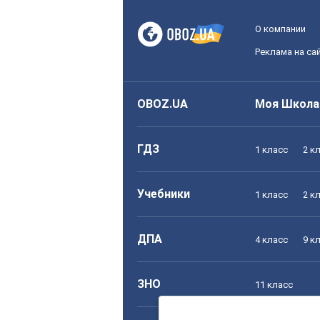
О компании
Реклама на са
OBOZ.UA
Моя Школа
ГДЗ
1 класс
2 к
Учебники
1 класс
2 к
ДПА
4 класс
9 к
ЗНО
11 класс