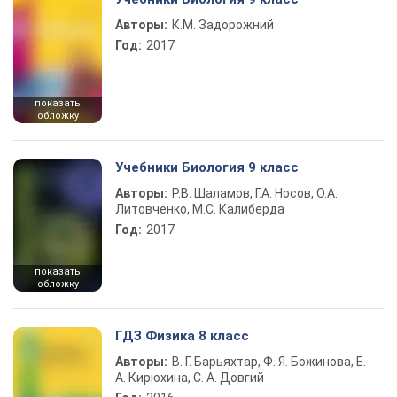
Авторы:
К.М. Задорожний
Год:
2017
показать
обложку
Учебники Биология 9 класс
Авторы:
Р.В. Шаламов, Г.А. Носов, О.А.
Литовченко, М.С. Калиберда
Год:
2017
показать
обложку
ГДЗ Физика 8 класс
Авторы:
В. Г. Барьяхтар, Ф. Я. Божинова, Е.
А. Кирюхина, С. А. Довгий