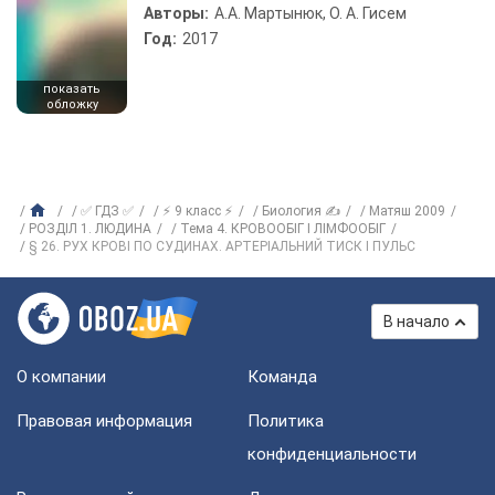
Авторы:
А.А. Мартынюк, О. А. Гисем
Год:
2017
показать
обложку
✅ ГДЗ ✅
⚡ 9 класс ⚡
Биология ✍
Матяш 2009
РОЗДІЛ 1. ЛЮДИНА
Тема 4. КРОВООБІГ І ЛІМФООБІГ
§ 26. РУХ КРОВІ ПО СУДИНАХ. АРТЕРІАЛЬНИЙ ТИСК І ПУЛЬС
В начало
О компании
Команда
Правовая информация
Политика
конфиденциальности