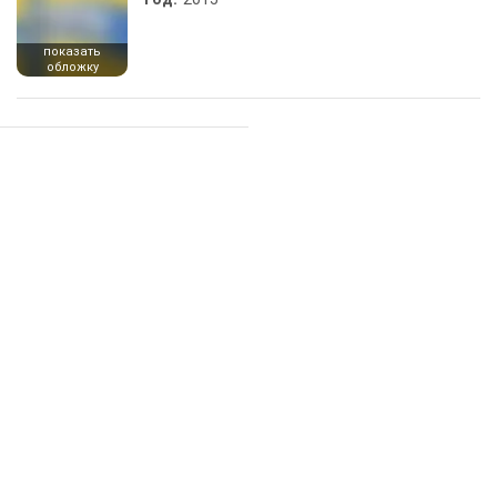
показать
обложку