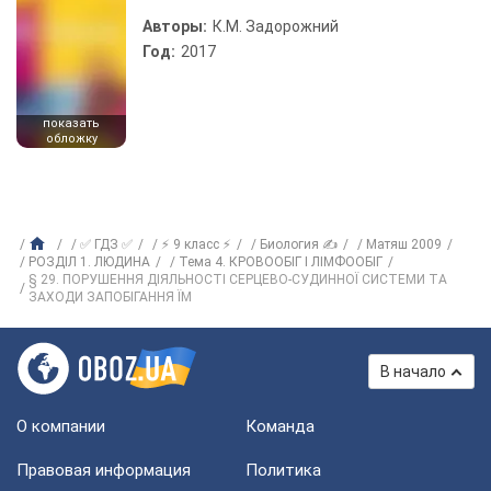
Авторы:
К.М. Задорожний
Год:
2017
показать
обложку
✅ ГДЗ ✅
⚡ 9 класс ⚡
Биология ✍
Матяш 2009
РОЗДІЛ 1. ЛЮДИНА
Тема 4. КРОВООБІГ І ЛІМФООБІГ
§ 29. ПОРУШЕННЯ ДІЯЛЬНОСТІ СЕРЦЕВО-СУДИННОЇ СИСТЕМИ ТА
ЗАХОДИ ЗАПОБІГАННЯ ЇМ
В начало
О компании
Команда
Правовая информация
Политика