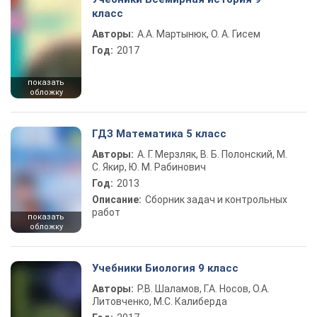
класс
Авторы:
А.А. Мартынюк, О. А. Гисем
Год:
2017
показать
обложку
ГДЗ Математика 5 класс
Авторы:
А. Г. Мерзляк, В. Б. Полонский, М.
С. Якир, Ю. М. Рабинович
Год:
2013
Описание:
Сборник задач и контрольных
работ
показать
обложку
Учебники Биология 9 класс
Авторы:
Р.В. Шаламов, Г.А. Носов, О.А.
Литовченко, М.С. Калиберда