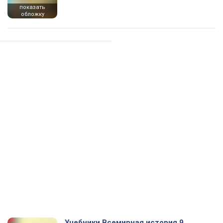
показать
обложку
Учебники Всемирная история 9