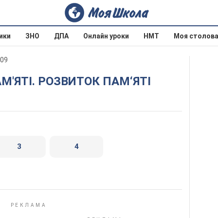
ики
ЗНО
ДПА
Онлайн уроки
НМТ
Моя столов
009
ПАМ'ЯТІ. РОЗВИТОК ПАМ‘ЯТІ
3
4