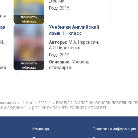
Довгий
Год:
2015
для
показать
обложку
ная
Учебники Английский
язык 11 класс
 И.
Авторы:
М.А. Нерсисян,
А.О. Пироженко
Год:
2019
Описание:
Уровень
показать
ова
стандарта
обложку
ология ✍
Матяш 2009
РОЗДІЛ 2. БІОЛОГІЧНІ ОСНОВИ ПОВЕДІНКИ 
ХІКИ ЛЮДИНИ
§ 79. ВИДИ ПАМ'ЯТІ. РОЗВИТОК ПАМ‘ЯТІ
Команда
Правовая информация