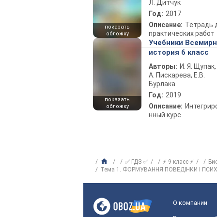
Л. Дитчук
Год:
2017
Описание:
Тетрадь 
показать
практических работ
обложку
Учебники Всемир
история 6 класс
Авторы:
И. Я. Щупак,
А. Пискарева, Е.В.
Бурлака
Год:
2019
показать
Описание:
Интегрир
обложку
нный курс
✅ ГДЗ ✅
⚡ 9 класс ⚡
Би
Тема 1. ФОРМУВАННЯ ПОВЕДІНКИ І ПСИ
О компании