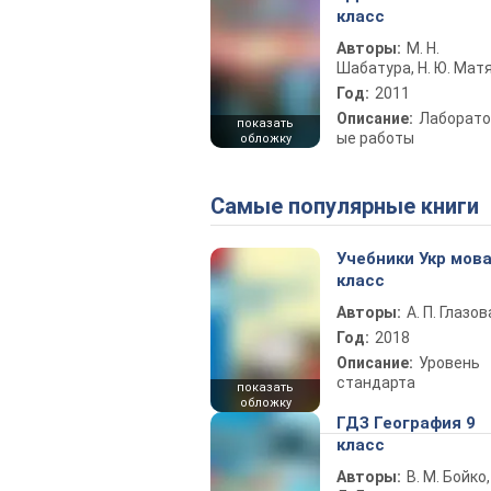
класс
Авторы:
М. Н.
Шабатура, Н. Ю. Мат
Год:
2011
Описание:
Лаборато
показать
ые работы
обложку
Самые популярные книги
Учебники Укр мова
класс
Авторы:
А. П. Глазов
Год:
2018
Описание:
Уровень
стандарта
показать
обложку
ГДЗ География 9
класс
Авторы:
В. М. Бойко,