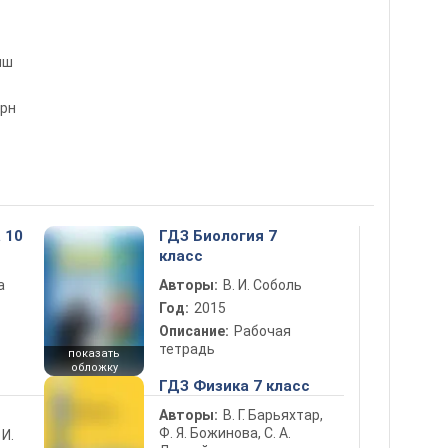
яш
рн
 10
ГДЗ Биология 7
класс
а
Авторы:
В. И. Соболь
Год:
2015
Описание:
Рабочая
тетрадь
показать
обложку
ГДЗ Физика 7 класс
Авторы:
В. Г. Барьяхтар,
Ф. Я. Божинова, С. А.
 И.