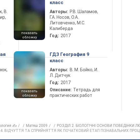
класс
к, В.
Авторы:
Р.В. Шаламов,
ир,
Г.А. Носов, О.А.
Литовченко, М.С.
Калиберда
показать
Год:
2017
обложку
х
ная
ГДЗ География 9
класс
нюк,
Авторы:
В. М. Бойко, И.
Л. Дитчук
Год:
2017
Описание:
Тетрадь для
показать
практических работ
обложку
ология ✍
Матяш 2009
РОЗДІЛ 2. БІОЛОГІЧНІ ОСНОВИ ПОВЕДІНКИ 
84. ВІДЧУТТЯ ТА СПРИЙНЯТТЯ ЯК ПОЧАТКОВИЙ ЕТАП ПІЗНАВАЛЬНИХ ПРОЦ