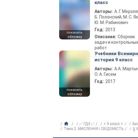
класс
Авторы:
А. Г. Мерзля
Б. Полонский, М. С. Як
Ю. М. Рабинович
Год:
2013
показать
Описание:
Сборник
обложку
задач и контрольны
работ
Учебники Всемир
история 9 класс
Авторы:
А.А. Марты
О. А. Гисем
Год:
2017
показать
обложку
✅ ГДЗ ✅
⚡ 9 класс ⚡
Би
Тема 2. МИСЛЕННЯ І СВІДОМІСТЬ
§ 