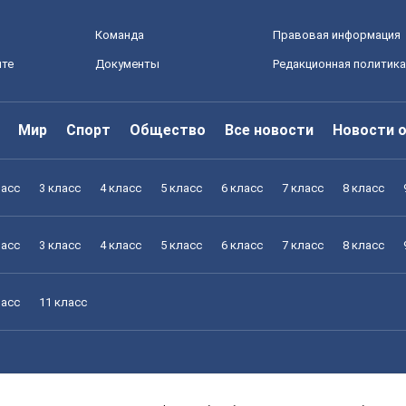
Команда
Правовая информация
йте
Документы
Редакционная политика
Мир
Спорт
Общество
Все новости
Новости 
ласс
3 класс
4 класс
5 класс
6 класс
7 класс
8 класс
ласс
3 класс
4 класс
5 класс
6 класс
7 класс
8 класс
ласс
11 класс