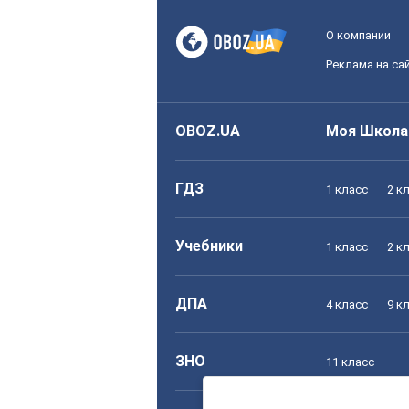
О компании
Реклама на са
OBOZ.UA
Моя Школа
ГДЗ
1 класс
2 к
Учебники
1 класс
2 к
ДПА
4 класс
9 к
ЗНО
11 класс