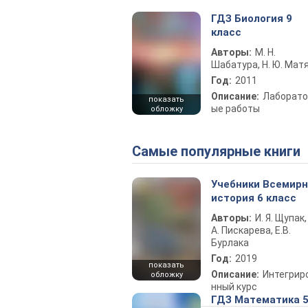
ГДЗ Биология 9
класс
Авторы:
М. Н.
Шабатура, Н. Ю. Мат
Год:
2011
Описание:
Лаборато
показать
ые работы
обложку
Самые популярные книги
Учебники Всемир
история 6 класс
Авторы:
И. Я. Щупак,
А. Пискарева, Е.В.
Бурлака
Год:
2019
показать
Описание:
Интегрир
обложку
нный курс
ГДЗ Математика 