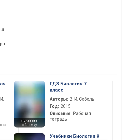
яш
рн
ная
ГДЗ Биология 7
класс
 И.
Авторы:
В. И. Соболь
Год:
2015
Описание:
Рабочая
тетрадь
показать
ова
обложку
5
Учебники Биология 9