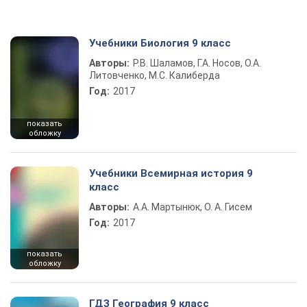
Учебники Биология 9 класс
Авторы:
Р.В. Шаламов, Г.А. Носов, О.А.
Литовченко, М.С. Калиберда
Год:
2017
показать
обложку
Учебники Всемирная история 9
класс
Авторы:
А.А. Мартынюк, О. А. Гисем
Год:
2017
показать
обложку
ГДЗ География 9 класс