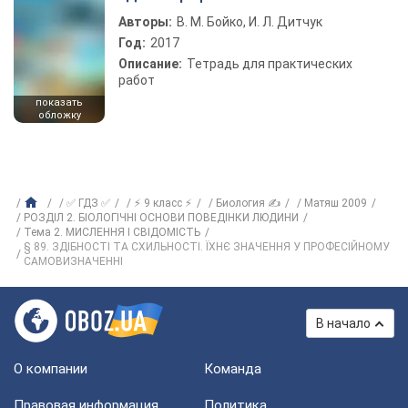
Авторы:
В. М. Бойко, И. Л. Дитчук
Год:
2017
Описание:
Тетрадь для практических
работ
показать
обложку
✅ ГДЗ ✅
⚡ 9 класс ⚡
Биология ✍
Матяш 2009
РОЗДІЛ 2. БІОЛОГІЧНІ ОСНОВИ ПОВЕДІНКИ ЛЮДИНИ
Тема 2. МИСЛЕННЯ І СВІДОМІСТЬ
§ 89. ЗДІБНОСТІ ТА СХИЛЬНОСТІ. ЇХНЄ ЗНАЧЕННЯ У ПРОФЕСІЙНОМУ
САМОВИЗНАЧЕННІ
В начало
О компании
Команда
Правовая информация
Политика