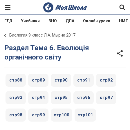
ГДЗ
Учебники
ЗНО
ДПА
Онлайн уроки
НМТ
Биология 9 класс Л.А. Мырна 2017
Раздел Тема 6. Еволюція
органічного світу
стр88
стр89
стр90
стр91
стр92
стр93
стр94
стр95
стр96
стр97
стр98
стр99
стр100
стр101