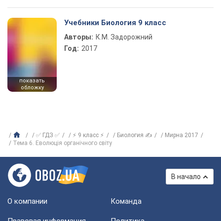
Учебники Биология 9 класс
Авторы:
К.М. Задорожний
Год:
2017
показать
обложку
✅ ГДЗ ✅
⚡ 9 класс ⚡
Биология ✍
Мирна 2017
Тема 6. Еволюція органічного світу
В начало
О компании
Команда