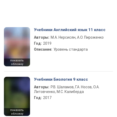
Учебники Английский язык 11 класс
Авторы:
М.А. Нерсисян, А.О. Пироженко
Год:
2019
Описание:
Уровень стандарта
показать
обложку
Учебники Биология 9 класс
Авторы:
Р.В. Шаламов, Г.А. Носов, О.А.
Литовченко, М.С. Калиберда
Год:
2017
показать
обложку