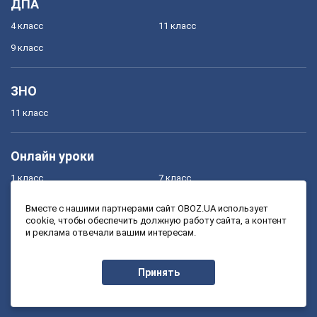
ДПА
4 класс
11 класс
9 класс
ЗНО
11 класс
Онлайн уроки
1 класс
7 класс
2 класс
8 класс
Вместе с нашими партнерами сайт OBOZ.UA использует
cookie, чтобы обеспечить должную работу сайта, а контент
3 класс
9 класс
и реклама отвечали вашим интересам.
4 класс
10 класс
5 класс
11 класс
Принять
6 класс