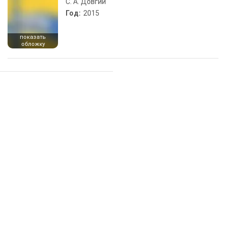
С. А. Довгий
Год:
2015
показать
обложку