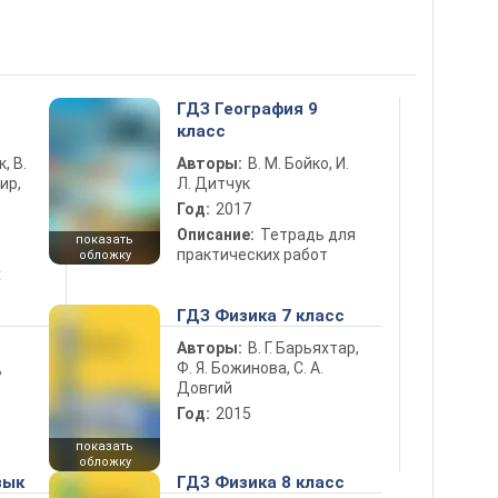
5
ГДЗ География 9
класс
к, В.
Авторы:
В. М. Бойко, И.
ир,
Л. Дитчук
Год:
2017
Описание:
Тетрадь для
показать
практических работ
обложку
х
ГДЗ Физика 7 класс
Авторы:
В. Г. Барьяхтар,
Ф. Я. Божинова, С. А.
ь
Довгий
Год:
2015
показать
обложку
зык
ГДЗ Физика 8 класс