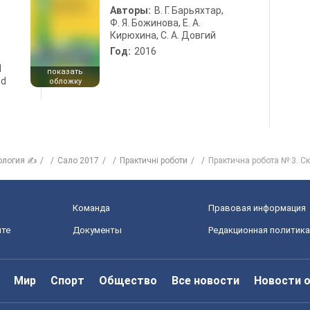
Авторы:
В. Г. Барьяхтар,
Ф. Я. Божинова, Е. А.
Кирюхина, С. А. Довгий
Год:
2016
d
показать
nd
обложку
ология ✍
Сало 2017
Практичні роботи
Практична робота № 3. С
Команда
Правовая информация
йте
Документы
Редакционная политика
Мир
Спорт
Общество
Все новости
Новости 