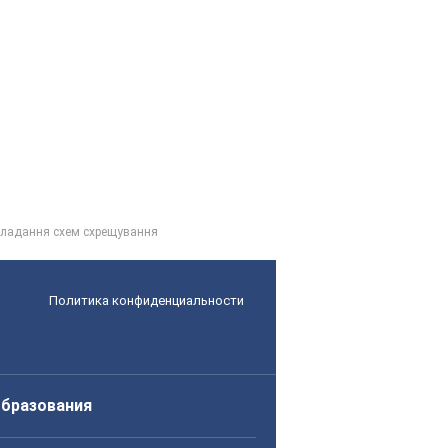
кладання схем схрещування
Политика конфиденциальности
образования