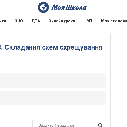
ики
ЗНО
ДПА
Онлайн уроки
НМТ
Моя столов
3. Складання схем схрещування