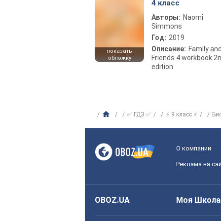
4 класс
Авторы:
Naomi
Simmons
Год:
2019
Описание:
Family an
показать
Friends 4 workbook 2
обложку
edition
✅ ГДЗ ✅
⚡ 9 класс ⚡
Би
О компании
Реклама на са
OBOZ.UA
Моя Школа