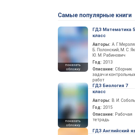
Самые популярные книги
ГДЗ Математика 
класс
Авторы:
А. Г. Мерзля
Б. Полонский, М. С. Як
Ю. М. Рабинович
Год:
2013
показать
Описание:
Сборник
обложку
задач и контрольны
работ
ГДЗ Биология 7
класс
Авторы:
В. И. Собол
Год:
2015
Описание:
Рабочая
тетрадь
показать
обложку
ГДЗ Английский я