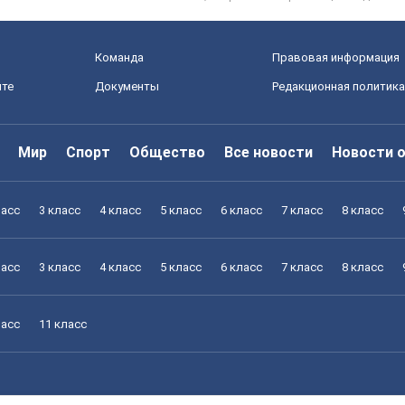
Команда
Правовая информация
йте
Документы
Редакционная политика
Мир
Спорт
Общество
Все новости
Новости 
ласс
3 класс
4 класс
5 класс
6 класс
7 класс
8 класс
ласс
3 класс
4 класс
5 класс
6 класс
7 класс
8 класс
ласс
11 класс