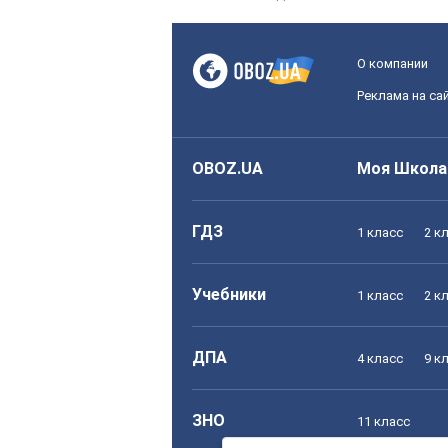
О компании
Реклама на са
OBOZ.UA
Моя Школа
ГДЗ
1 класс
2 к
Учебники
1 класс
2 к
ДПА
4 класс
9 к
ЗНО
11 класс