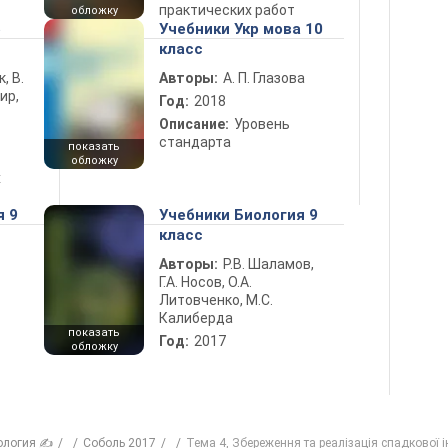
практических работ
обложку
5
Учебники Укр мова 10
класс
к, В.
Авторы:
А. П. Глазова
ир,
Год:
2018
Описание:
Уровень
стандарта
показать
обложку
х
я 9
Учебники Биология 9
класс
Авторы:
Р.В. Шаламов,
Г.А. Носов, О.А.
Литовченко, М.С.
Калиберда
показать
Год:
2017
обложку
ология ✍
Соболь 2017
Тема 4, Збереження та реалізація спадкової і