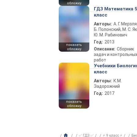
обложку
ГДЗ Математика 
класс
Авторы:
А. Г. Мерзля
Б. Полонский, М. С. Як
Ю. М. Рабинович
Год:
2013
показать
Описание:
Сборник
обложку
задач и контрольны
работ
Учебники Биологи
класс
Авторы:
К.М.
Задорожний
Год:
2017
показать
обложку
✅ ГДЗ ✅
⚡ 9 класс ⚡
Би