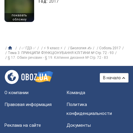
Год:
2017
показать
обложку
✅ ГДЗ ✅
⚡ 9 класс ⚡
Биология ✍
Соболь 2017
Тема 3. ПРИНЦИПИ ФУНКЦІОНУВАННЯ КЛІТИНИ № Cтр. 72 - 93
§ 17. Обмін речовин - § 19. Клітинне дихання № Cтр. 72 - 83
В начало
О компании
Команда
Правовая информация
Политика
конфиденциальности
Реклама на сайте
Документы