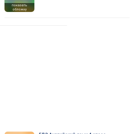
показать
обложку