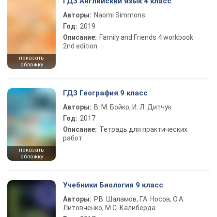
ГДЗ Английский язык 4 класс
Авторы:
Naomi Simmons
Год:
2019
Описание:
Family and Friends 4 workbook
2nd edition
показать
обложку
ГДЗ География 9 класс
Авторы:
В. М. Бойко, И. Л. Дитчук
Год:
2017
Описание:
Тетрадь для практических
работ
показать
обложку
Учебники Биология 9 класс
Авторы:
Р.В. Шаламов, Г.А. Носов, О.А.
Литовченко, М.С. Калиберда