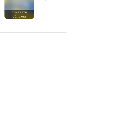
показать
обложку