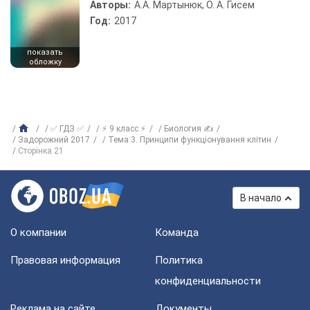
Авторы:
А.А. Мартынюк, О. А. Гисем
Год:
2017
показать
обложку
✅ ГДЗ ✅
⚡ 9 класс ⚡
Биология ✍
Задорожний 2017
Тема 3. Принципи функціонування клітин
Сторінка 21
В начало
О компании
Команда
Правовая информация
Политика
конфиденциальности
Реклама на сайте
Документы