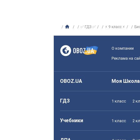
✅ ГДЗ ✅
⚡ 9 класс ⚡
Би
О компании
Реклама на са
OBOZ.UA
Моя Школа
ГДЗ
1 класс
2 к
Учебники
1 класс
2 к