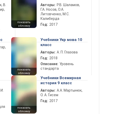
к, В.
Авторы:
Р.В. Шаламов,
ир,
Г.А. Носов, О.А.
Литовченко, М.С.
Калиберда
показать
Год:
2017
обложку
х
сс
Учебники Укр мова 10
класс
тар,
Авторы:
А. П. Глазова
Год:
2018
Описание:
Уровень
стандарта
показать
обложку
Учебники Всемирная
история 9 класс
 И.
Авторы:
А.А. Мартынюк,
О. А. Гисем
Год:
2017
для
показать
обложку