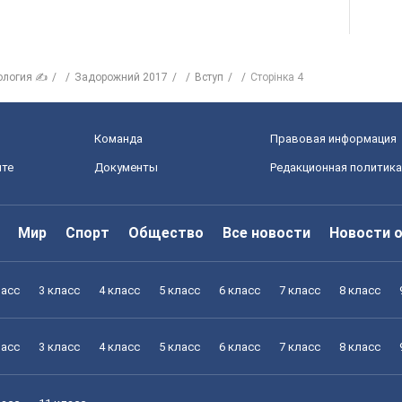
ология ✍
Задорожний 2017
Вступ
Сторінка 4
Команда
Правовая информация
йте
Документы
Редакционная политика
Мир
Спорт
Общество
Все новости
Новости 
ласс
3 класс
4 класс
5 класс
6 класс
7 класс
8 класс
ласс
3 класс
4 класс
5 класс
6 класс
7 класс
8 класс