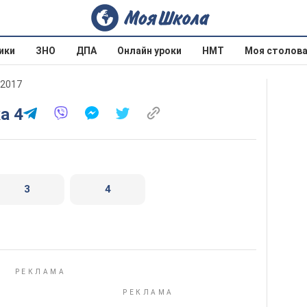
ики
ЗНО
ДПА
Онлайн уроки
НМТ
Моя столов
 2017
а 4
3
4