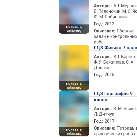
Авторы:
А. Г. Мерзля
Б. Полонский, М. С. Як
Ю. М. Рабинович
Год:
2013
показать
Описание:
Сборник
обложку
задач и контрольны
работ
ГДЗ Физика 7 кла
Авторы:
В. Г. Барьях
Ф. Я. Божинова, С. А.
Довгий
Год:
2015
показать
обложку
ГДЗ География 9
класс
Авторы:
В. М. Бойко,
Л. Дитчук
Год:
2017
Описание:
Тетрадь 
показать
практических работ
обложку