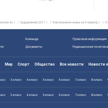
ология ✍
Задорожний 2017
Узагальнення знань за ІІ семестр
Ст
Команда
Правовая информация
йте
Документы
Редакционная политика
Мир
Спорт
Общество
Все новости
Новости 
ласс
3 класс
4 класс
5 класс
6 класс
7 класс
8 класс
ласс
3 класс
4 класс
5 класс
6 класс
7 класс
8 класс