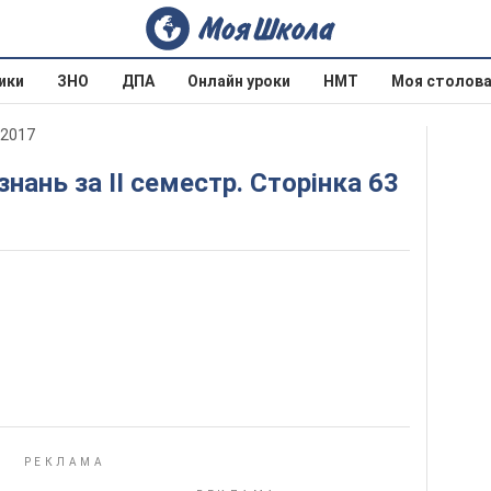
ики
ЗНО
ДПА
Онлайн уроки
НМТ
Моя столов
 2017
знань за ІІ семестр. Сторінка 63