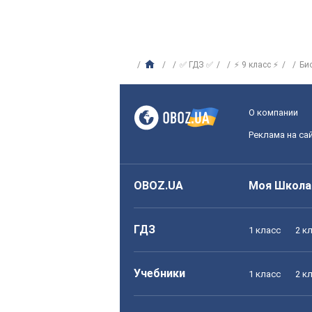
✅ ГДЗ ✅
⚡ 9 класс ⚡
Би
О компании
Реклама на са
OBOZ.UA
Моя Школа
ГДЗ
1 класс
2 к
Учебники
1 класс
2 к