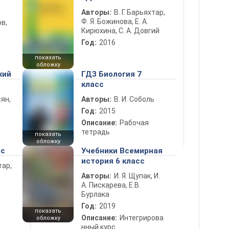
Авторы:
В. Г. Барьяхтар,
Ф. Я. Божинова, Е. А.
в,
Кирюхина, С. А. Довгий
Год:
2016
показать
обложку
кий
ГДЗ Биология 7
класс
ян,
Авторы:
В. И. Соболь
Год:
2015
Описание:
Рабочая
тетрадь
показать
обложку
сс
Учебники Всемирная
история 6 класс
тар,
Авторы:
И. Я. Щупак, И.
А. Пискарева, Е.В.
Бурлака
Год:
2019
показать
Описание:
Интегрирова
обложку
нный курс