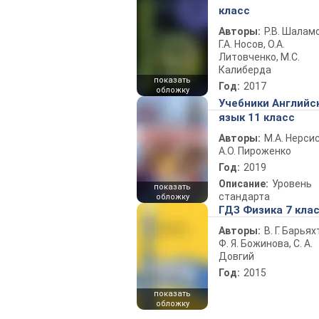
класс
Авторы:
Р.В. Шаламо
Г.А. Носов, О.А.
Литовченко, М.С.
Калиберда
показать
Год:
2017
обложку
Учебники Английс
язык 11 класс
Авторы:
М.А. Нерсис
А.О. Пироженко
Год:
2019
Описание:
Уровень
показать
стандарта
обложку
ГДЗ Физика 7 кла
Авторы:
В. Г. Барьях
Ф. Я. Божинова, С. А.
Довгий
Год:
2015
показать
обложку