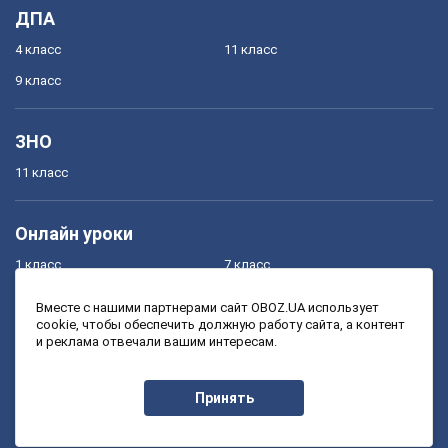
ДПА
4 класс
11 класс
9 класс
ЗНО
11 класс
Онлайн уроки
1 класс
7 класс
2 класс
8 класс
Вместе с нашими партнерами сайт OBOZ.UA использует
cookie, чтобы обеспечить должную работу сайта, а контент
3 класс
9 класс
и реклама отвечали вашим интересам.
4 класс
10 класс
5 класс
11 класс
Принять
6 класс