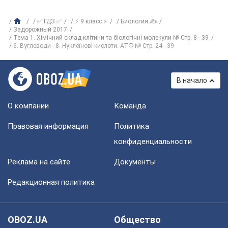
✅ ГДЗ ✅
⚡ 9 класс ⚡
Биология ✍
Задорожный 2017
Тема 1. Хімічний склад клітини та біологічні молекули № Стр. 8 - 39
6. Вуглеводи - 8. Нуклеїнові кислоти. АТФ № Стр. 24 - 39
В начало
О компании
Команда
Правовая информация
Политика
конфиденциальности
Реклама на сайте
Документы
Редакционная политика
OBOZ.UA
Общество