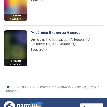
показать
обложку
Учебники Биология 9 класс
Авторы:
Р.В. Шаламов, Г.А. Носов, О.А.
Литовченко, М.С. Калиберда
Год:
2017
показать
обложку
✅ ГДЗ ✅
⚡ 9 класс ⚡
Физика ✍
Фiзика, 9 клас
Вправа 17