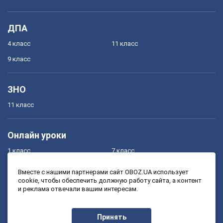
ДПА
4 класс
11 класс
9 класс
ЗНО
11 класс
Онлайн уроки
1 класс
7 класс
2 класс
8 класс
Вместе с нашими партнерами сайт OBOZ.UA использует
cookie, чтобы обеспечить должную работу сайта, а контент
3 класс
9 класс
и реклама отвечали вашим интересам.
4 класс
10 класс
5 класс
11 класс
Принять