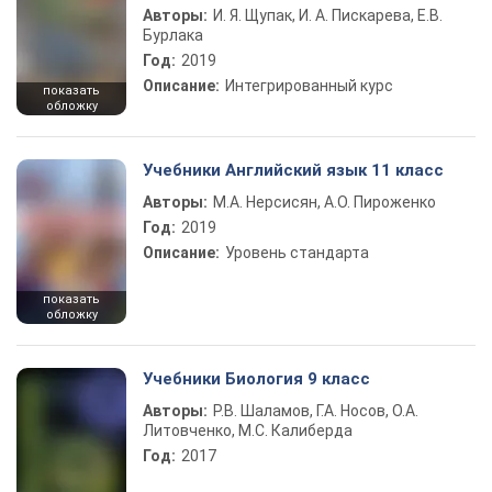
Авторы:
И. Я. Щупак, И. А. Пискарева, Е.В.
Бурлака
Год:
2019
Описание:
Интегрированный курс
показать
обложку
Учебники Английский язык 11 класс
Авторы:
М.А. Нерсисян, А.О. Пироженко
Год:
2019
Описание:
Уровень стандарта
показать
обложку
Учебники Биология 9 класс
Авторы:
Р.В. Шаламов, Г.А. Носов, О.А.
Литовченко, М.С. Калиберда
Год:
2017