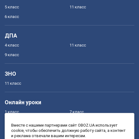
5 класс
11 класс
6 класс
ДПА
4 класс
11 класс
9 класс
ЗНО
11 класс
Онлайн уроки
1 класс
7 класс
2 класс
8 класс
Вместе с нашими партнерами сайт OBOZ.UA использует
cookie, чтобы обеспечить должную работу сайта, а контент
3 класс
9 класс
и реклама отвечали вашим интересам.