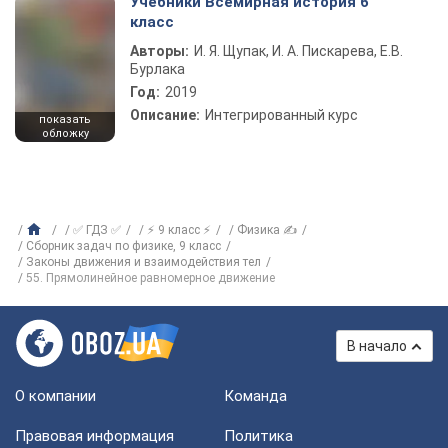
Учебники Всемирная история 6
класс
Авторы:
И. Я. Щупак, И. А. Пискарева, Е.В.
Бурлака
Год:
2019
Описание:
Интегрированный курс
показать
обложку
✅ ГДЗ ✅
⚡ 9 класс ⚡
Физика ✍
Сборник задач по физике, 9 класс
Законы движения и взаимодействия тел
55. Прямолинейное равномерное движение
В начало
О компании
Команда
Правовая информация
Политика