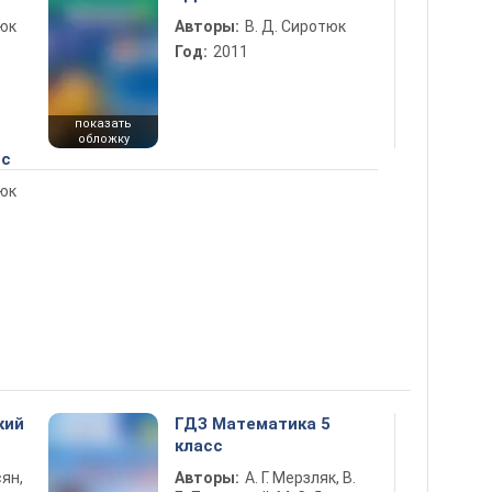
тюк
Авторы:
В. Д. Сиротюк
Год:
2011
показать
обложку
сс
тюк
кий
ГДЗ Математика 5
класс
ян,
Авторы:
А. Г. Мерзляк, В.