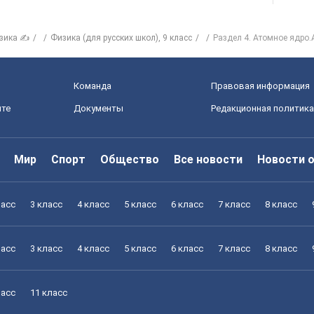
зика ✍
Физика (для русских школ), 9 класс
Раздел 4. Атомное ядро.
Команда
Правовая информация
йте
Документы
Редакционная политика
Мир
Спорт
Общество
Все новости
Новости 
ласс
3 класс
4 класс
5 класс
6 класс
7 класс
8 класс
ласс
3 класс
4 класс
5 класс
6 класс
7 класс
8 класс
ласс
11 класс