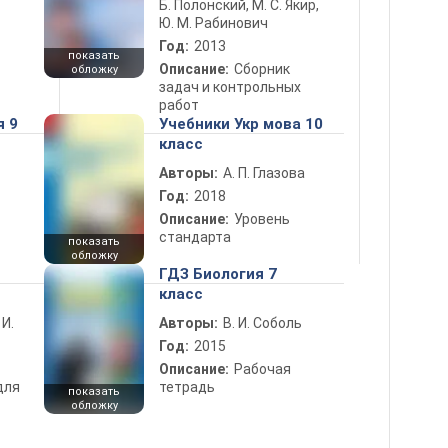
Б. Полонский, М. С. Якир,
Ю. М. Рабинович
Год:
2013
показать
Описание:
Сборник
обложку
задач и контрольных
работ
я 9
Учебники Укр мова 10
класс
Авторы:
А. П. Глазова
Год:
2018
Описание:
Уровень
стандарта
показать
обложку
ГДЗ Биология 7
класс
 И.
Авторы:
В. И. Соболь
Год:
2015
Описание:
Рабочая
для
тетрадь
показать
обложку