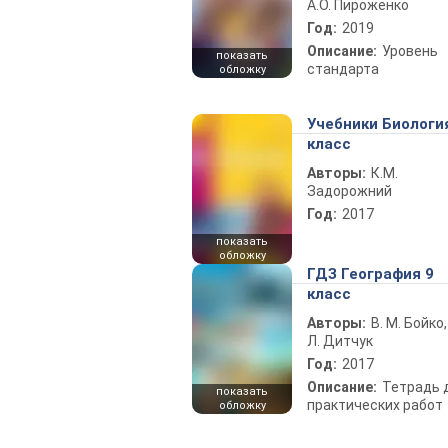
А.О. Пироженко
Год:
2019
Описание:
Уровень
показать
стандарта
обложку
Учебники Биологи
класс
Авторы:
К.М.
Задорожний
Год:
2017
показать
обложку
ГДЗ География 9
класс
Авторы:
В. М. Бойко,
Л. Дитчук
Год:
2017
Описание:
Тетрадь 
показать
практических работ
обложку