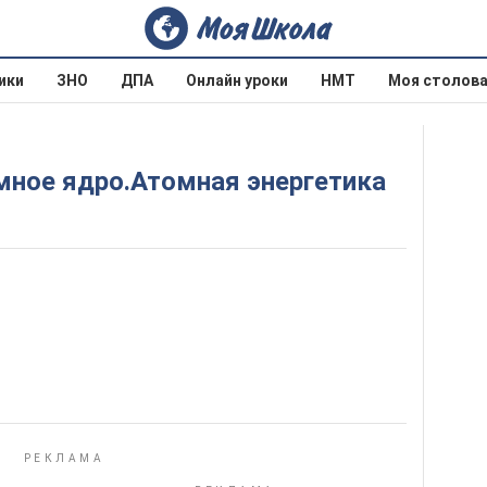
ики
ЗНО
ДПА
Онлайн уроки
НМТ
Моя столов
омное ядро.Атомная энергетика