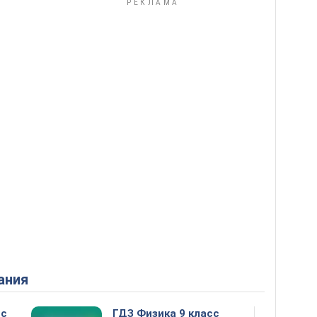
ания
сс
ГДЗ Физика 9 класс