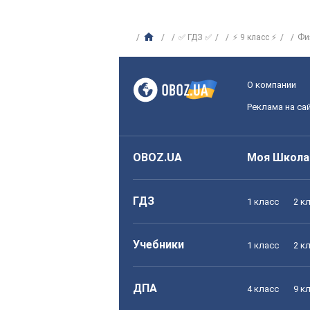
✅ ГДЗ ✅
⚡ 9 класс ⚡
Фи
О компании
Реклама на са
OBOZ.UA
Моя Школа
ГДЗ
1 класс
2 к
Учебники
1 класс
2 к
ДПА
4 класс
9 к