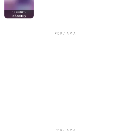
показать
обложку