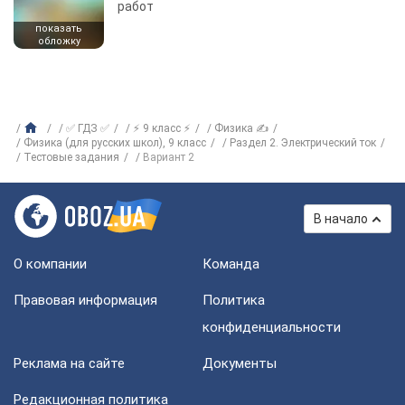
работ
показать
обложку
✅ ГДЗ ✅
⚡ 9 класс ⚡
Физика ✍
Физика (для русских школ), 9 класс
Раздел 2. Электрический ток
Тестовые задания
Вариант 2
В начало
О компании
Команда
Правовая информация
Политика
конфиденциальности
Реклама на сайте
Документы
Редакционная политика