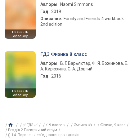
Авторы:
Naomi Simmons
Год:
2019
Описание:
Family and Friends 4 workbook
2nd edition
показать
обложку
ГДЗ Физика 8 класс
Авторы:
В. Г. Барьяхтар, Ф. Я. Божинова, Е.
А. Кирюхина, С. А. Довгий
Год:
2016
показать
обложку
✅ ГДЗ ✅
⚡ 9 класс ⚡
Физика ✍
Фізика, 9 клас
Розділ 2.Електричний струм
§ 14. Паралельне з’єднання провідників