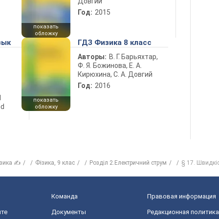
Довгий
Год:
2015
показать
обложку
зык
ГДЗ Физика 8 класс
Авторы:
В. Г. Барьяхтар,
Ф. Я. Божинова, Е. А.
Кирюхина, С. А. Довгий
Год:
2016
d
показать
nd
обложку
зика ✍
Фізика, 9 клас
Розділ 2.Електричний струм
§ 17. Швидкіс
Команда
Правовая информация
йте
Документы
Редакционная политика