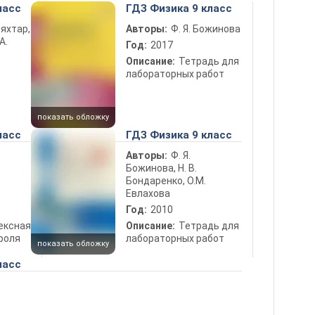
ласс
ГДЗ Физика 9 класс
ьяхтар,
Авторы:
Ф. Я. Божинова
А.
Год:
2017
Описание:
Тетрадь для
лабораторных работ
показать обложку
ласс
ГДЗ Физика 9 класс
Авторы:
Ф. Я.
Божинова, Н. В.
Бондаренко, О.М.
Евлахова
Год:
2010
ексная
Описание:
Тетрадь для
роля
лабораторных работ
показать обложку
ласс