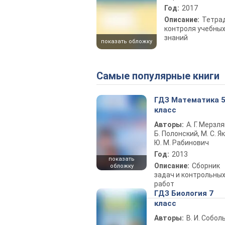
Год:
2017
Описание:
Тетра
контроля учебны
знаний
показать обложку
Самые популярные книги
ГДЗ Математика 
класс
Авторы:
А. Г. Мерзля
Б. Полонский, М. С. Як
Ю. М. Рабинович
Год:
2013
показать
Описание:
Сборник
обложку
задач и контрольны
работ
ГДЗ Биология 7
класс
Авторы:
В. И. Собол