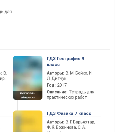
дь для
х
5
ГДЗ География 9
класс
к, В.
Авторы:
В. М. Бойко, И.
ир,
Л. Дитчук
Год:
2017
Описание:
Тетрадь для
показать
практических работ
обложку
х
ГДЗ Физика 7 класс
Авторы:
В. Г. Барьяхтар,
Ф. Я. Божинова, С. А.
ь