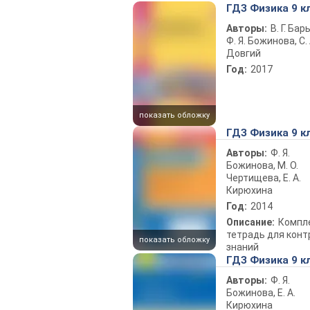
ГДЗ Физика 9 к
Авторы:
В. Г. Бар
Ф. Я. Божинова, С. 
Довгий
Год:
2017
показать обложку
ГДЗ Физика 9 к
Авторы:
Ф. Я.
Божинова, М. О.
Чертищева, Е. А.
Кирюхина
Год:
2014
Описание:
Компл
тетрадь для конт
показать обложку
знаний
ГДЗ Физика 9 к
Авторы:
Ф. Я.
Божинова, Е. А.
Кирюхина