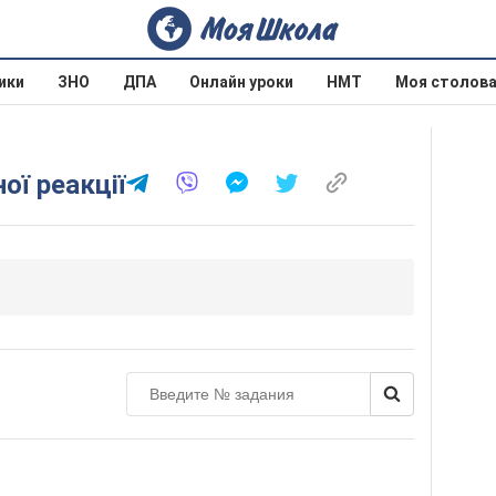
ики
ЗНО
ДПА
Онлайн уроки
НМТ
Моя столов
ої реакції