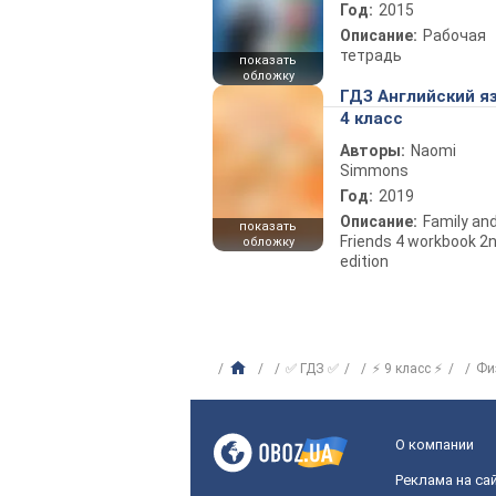
Год:
2015
Описание:
Рабочая
тетрадь
показать
обложку
ГДЗ Английский я
4 класс
Авторы:
Naomi
Simmons
Год:
2019
Описание:
Family an
показать
Friends 4 workbook 2
обложку
edition
✅ ГДЗ ✅
⚡ 9 класс ⚡
Фи
О компании
Реклама на са