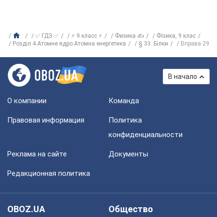
✅ ГДЗ ✅
⚡ 9 класс ⚡
Физика ✍
Фізика, 9 клас
Розділ 4.Атомне ядро.Атомна енергетика
§ 33. Білки
Вправа 29
В начало
О компании
Команда
Правовая информация
Политика
конфиденциальности
Реклама на сайте
Документы
Редакционная политика
OBOZ.UA
Общество