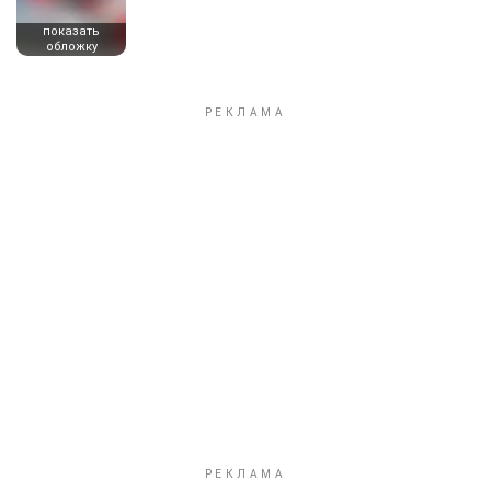
показать
обложку