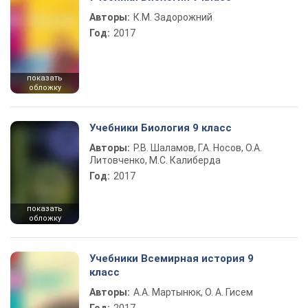
Авторы:
К.М. Задорожний
Год:
2017
показать
обложку
Учебники Биология 9 класс
Авторы:
Р.В. Шаламов, Г.А. Носов, О.А.
Литовченко, М.С. Калиберда
Год:
2017
показать
обложку
Учебники Всемирная история 9
класс
Авторы:
А.А. Мартынюк, О. А. Гисем