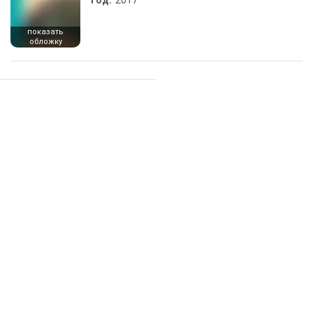
Год:
2017
показать
обложку