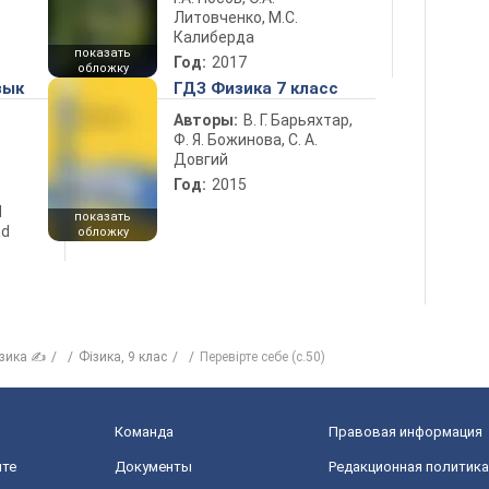
Литовченко, М.С.
Калиберда
показать
Год:
2017
обложку
зык
ГДЗ Физика 7 класс
Авторы:
В. Г. Барьяхтар,
Ф. Я. Божинова, С. А.
Довгий
Год:
2015
d
показать
nd
обложку
зика ✍
Фізика, 9 клас
Перевірте себе (с.50)
Команда
Правовая информация
йте
Документы
Редакционная политика