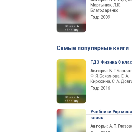
Мартынюк, Л.Ю.
Благодаренко
Год:
2009
показать
обложку
Самые популярные книги
ГДЗ Физика 8 кла
Авторы:
В. Г. Барьях
Ф. Я. Божинова, Е. А.
Кирюхина, С. А. Довг
Год:
2016
показать
обложку
Учебники Укр мова
класс
Авторы:
А. П. Глазов