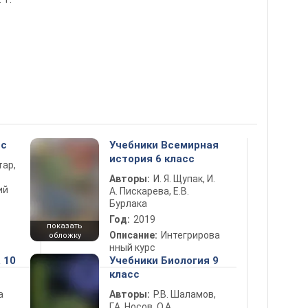
сс
Учебники Всемирная
история 6 класс
тар,
Авторы:
И. Я. Щупак, И.
ий
А. Пискарева, Е.В.
Бурлака
Год:
2019
показать
Описание:
Интегрирова
обложку
нный курс
 10
Учебники Биология 9
класс
а
Авторы:
Р.В. Шаламов,
Г.А. Носов, О.А.