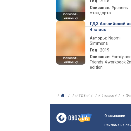
Год:
2018
Описание:
Уровень
стандарта
показать
обложку
ГДЗ Английский я
4 класс
Авторы:
Naomi
Simmons
Год:
2019
Описание:
Family an
показать
Friends 4 workbook 2
обложку
edition
✅ ГДЗ ✅
⚡ 9 класс ⚡
Фи
О компании
Реклама на са