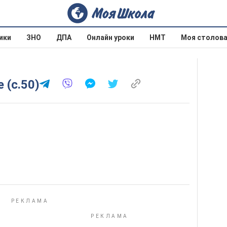
ики
ЗНО
ДПА
Онлайн уроки
НМТ
Моя столов
 (с.50)