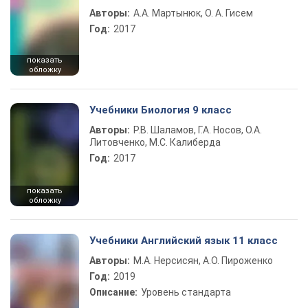
Авторы:
А.А. Мартынюк, О. А. Гисем
Год:
2017
показать
обложку
Учебники Биология 9 класс
Авторы:
Р.В. Шаламов, Г.А. Носов, О.А.
Литовченко, М.С. Калиберда
Год:
2017
показать
обложку
Учебники Английский язык 11 класс
Авторы:
М.А. Нерсисян, А.О. Пироженко
Год:
2019
Описание:
Уровень стандарта