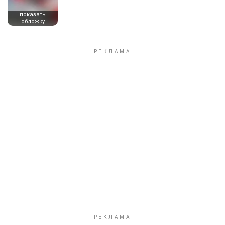
показать
обложку