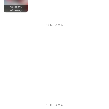
показать
обложку