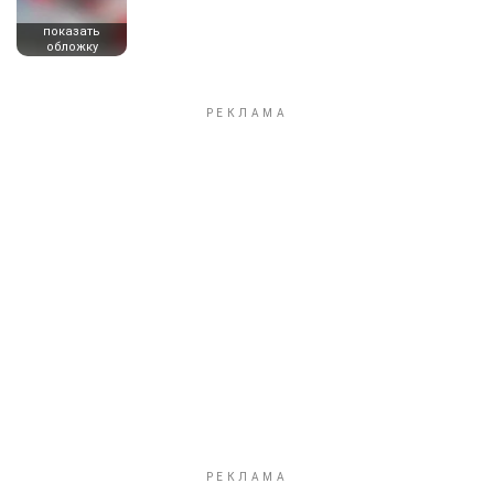
показать
обложку