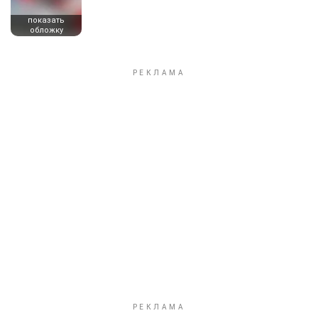
показать
обложку