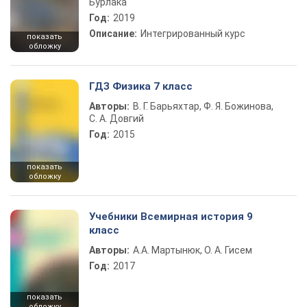
Бурлака
Год:
2019
Описание:
Интегрированный курс
показать
обложку
ГДЗ Физика 7 класс
Авторы:
В. Г. Барьяхтар, Ф. Я. Божинова,
С. А. Довгий
Год:
2015
показать
обложку
Учебники Всемирная история 9
класс
Авторы:
А.А. Мартынюк, О. А. Гисем
Год:
2017
показать
обложку