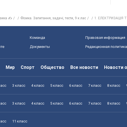
зика ✍
Фізика. Запитання, задачі, тести, 9 к лас
1. ЕЛЕКТРИЗАЦIЯ Т
Команда
Правовая информация
йте
Документы
Редакционная политика
Мир
Спорт
Общество
Все новости
Новости 
ласс
3 класс
4 класс
5 класс
6 класс
7 класс
8 класс
ласс
3 класс
4 класс
5 класс
6 класс
7 класс
8 класс
ласс
11 класс