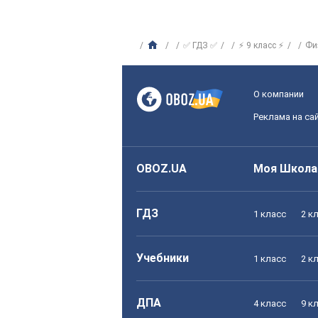
✅ ГДЗ ✅
⚡ 9 класс ⚡
Фи
О компании
Реклама на са
OBOZ.UA
Моя Школа
ГДЗ
1 класс
2 к
Учебники
1 класс
2 к
ДПА
4 класс
9 к