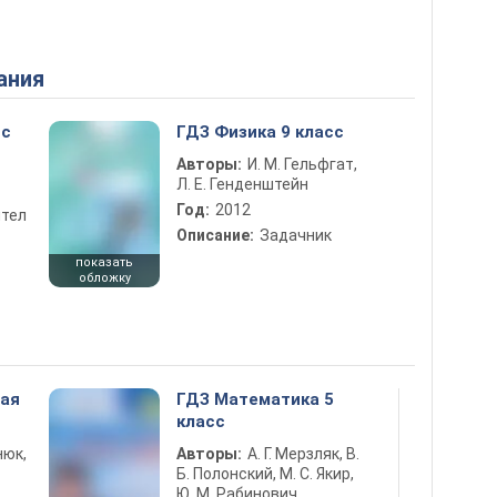
ания
сс
ГДЗ Физика 9 класс
Авторы:
И. М. Гельфгат,
Л. Е. Генденштейн
Год:
2012
тел
Описание:
Задачник
показать
обложку
ная
ГДЗ Математика 5
класс
нюк,
Авторы:
А. Г. Мерзляк, В.
Б. Полонский, М. С. Якир,
Ю. М. Рабинович