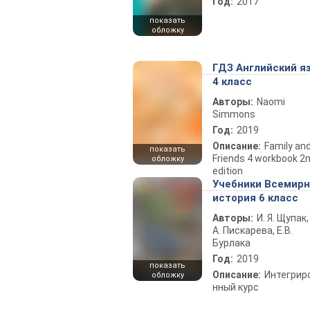
Год:
2017
показать
обложку
ГДЗ Английский я
4 класс
Авторы:
Naomi
Simmons
Год:
2019
Описание:
Family an
показать
Friends 4 workbook 2
обложку
edition
Учебники Всемир
история 6 класс
Авторы:
И. Я. Щупак,
А. Пискарева, Е.В.
Бурлака
Год:
2019
показать
Описание:
Интегрир
обложку
нный курс