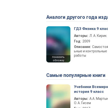
Аналоги другого года изд
ГДЗ Физика 9 кла
Авторы:
Л. А. Кирик
Год:
2009
Описание:
Самостоя
ьные и контрольные
работы
показать
обложку
Самые популярные книги
Учебники Всемир
история 9 класс
Авторы:
А.А. Марты
О. А. Гисем