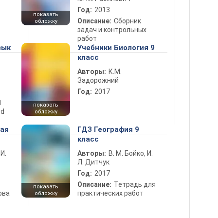
Год:
2013
показать
Описание:
Сборник
обложку
задач и контрольных
работ
зык
Учебники Биология 9
класс
Авторы:
К.М.
Задорожний
Год:
2017
d
показать
nd
обложку
ная
ГДЗ География 9
класс
 И.
Авторы:
В. М. Бойко, И.
Л. Дитчук
Год:
2017
Описание:
Тетрадь для
показать
ова
практических работ
обложку