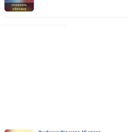
показать
обложку