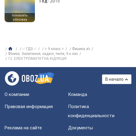
Год:
2015
показать
обложку
✅ ГДЗ ✅
⚡ 9 класс ⚡
Физика ✍
Фізика. Запитання, задачі, тести, 9 к лас
12. ЕЛЕКТРОМАГНIТНА IНДУКЦIЯ
В начало
О компании
Команда
Правовая информация
Политика
конфиденциальности
Реклама на сайте
Документы