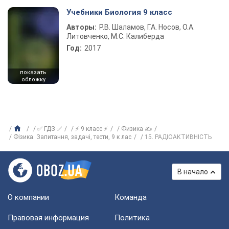
Учебники Биология 9 класс
Авторы:
Р.В. Шаламов, Г.А. Носов, О.А.
Литовченко, М.С. Калиберда
Год:
2017
показать
обложку
✅ ГДЗ ✅
⚡ 9 класс ⚡
Физика ✍
Фізика. Запитання, задачі, тести, 9 к лас
15. РАДIОАКТИВНIСТЬ
В начало
О компании
Команда
Правовая информация
Политика