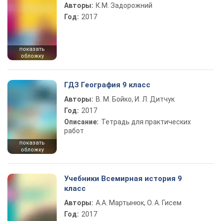
Авторы:
К.М. Задорожний
Год:
2017
показать
обложку
ГДЗ География 9 класс
Авторы:
В. М. Бойко, И. Л. Дитчук
Год:
2017
Описание:
Тетрадь для практических
работ
показать
обложку
Учебники Всемирная история 9
класс
Авторы:
А.А. Мартынюк, О. А. Гисем
Год:
2017