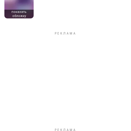
показать
обложку