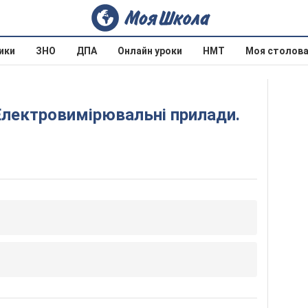
ики
ЗНО
ДПА
Онлайн уроки
НМТ
Моя столов
 Електровимірювальні прилади.