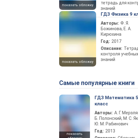
тетрадь для конт
показать обложку
знаний
ГДЗ Физика 9 к
Авторы:
Ф. Я.
Божинова, Е. А.
Кирюхина
Год:
2017
Описание:
Тетра
контроля учебны
знаний
показать обложку
Самые популярные книги
ГДЗ Математика 
класс
Авторы:
А. Г. Мерзля
Б. Полонский, М. С. Як
Ю. М. Рабинович
Год:
2013
показать
Описание:
Сборник