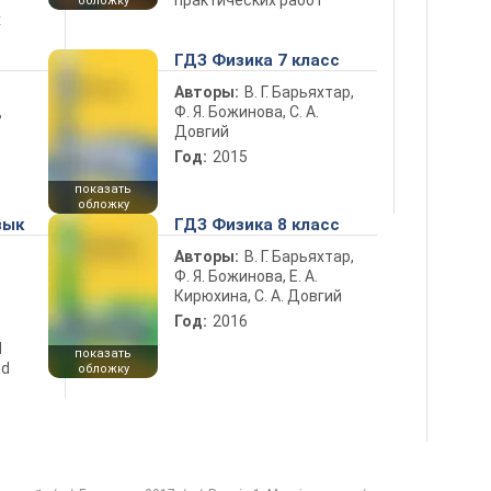
обложку
х
ГДЗ Физика 7 класс
Авторы:
В. Г. Барьяхтар,
Ф. Я. Божинова, С. А.
ь
Довгий
Год:
2015
показать
обложку
зык
ГДЗ Физика 8 класс
Авторы:
В. Г. Барьяхтар,
Ф. Я. Божинова, Е. А.
Кирюхина, С. А. Довгий
Год:
2016
d
показать
nd
обложку