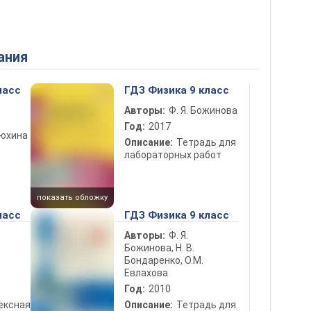
ания
ласс
ГДЗ Физика 9 класс
Авторы:
Ф. Я. Божинова
Год:
2017
рюхина
Описание:
Тетрадь для
лабораторных работ
показать обложку
ласс
ГДЗ Физика 9 класс
Авторы:
Ф. Я.
Божинова, Н. В.
Бондаренко, О.М.
Евлахова
Год:
2010
ексная
Описание:
Тетрадь для