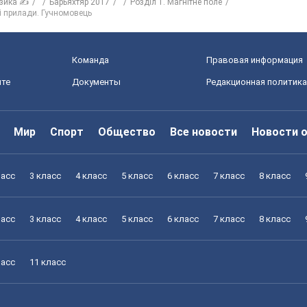
зика ✍
Барьяхтяр 2017
Розділ 1. Магнітне поле
і прилади. Гучномовець
Команда
Правовая информация
йте
Документы
Редакционная политика
Мир
Спорт
Общество
Все новости
Новости 
ласс
3 класс
4 класс
5 класс
6 класс
7 класс
8 класс
ласс
3 класс
4 класс
5 класс
6 класс
7 класс
8 класс
ласс
11 класс