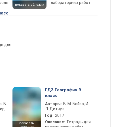
роля
лабораторных работ
показать обложку
ласс
дь для
х
5
ГДЗ География 9
класс
к, В.
Авторы:
В. М. Бойко, И.
ир,
Л. Дитчук
Год:
2017
Описание:
Тетрадь для
показать
практических работ