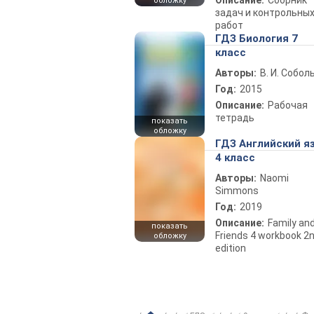
обложку
задач и контрольны
работ
ГДЗ Биология 7
класс
Авторы:
В. И. Собол
Год:
2015
Описание:
Рабочая
тетрадь
показать
обложку
ГДЗ Английский я
4 класс
Авторы:
Naomi
Simmons
Год:
2019
Описание:
Family an
показать
Friends 4 workbook 2
обложку
edition