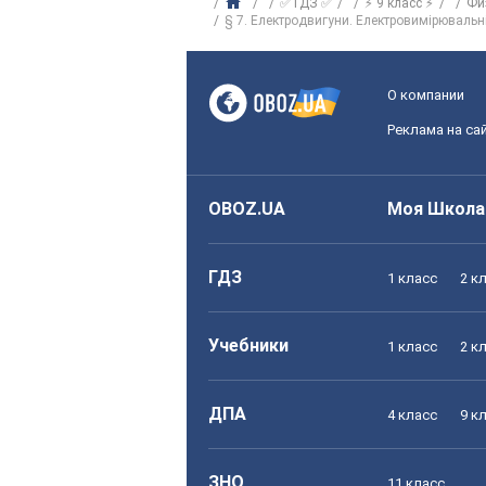
✅ ГДЗ ✅
⚡ 9 класс ⚡
Фи
§ 7. Електродвигуни. Електровимірювальн
О компании
Реклама на са
OBOZ.UA
Моя Школа
ГДЗ
1 класс
2 к
Учебники
1 класс
2 к
ДПА
4 класс
9 к
ЗНО
11 класс