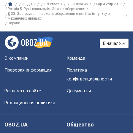
✅ ГДЗ ✅
⚡ 9 класс ⚡
Физика ✍
Барьяхтяр 2017
Розділ 5. Рух і взаємодія. Закони збереження
§ 38. Застосування законів збереження енергії та імпульсу в
механічних явищах
Вправи
В начало
О компании
Команда
Правовая информация
Политика
конфиденциальности
Реклама на сайте
Документы
Редакционная политика
OBOZ.UA
Общество