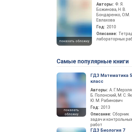
Авторы:
Ф. Я.
Божинова, Н. В.
Бондаренко, О.М.
Евлахова
Год:
2010
Описание:
Тетра
лабораторных ра
показать обложку
Самые популярные книги
ГДЗ Математика 
класс
Авторы:
А. Г. Мерзля
Б. Полонский, М. С. Як
Ю. М. Рабинович
Год:
2013
показать
Описание:
Сборник
обложку
задач и контрольны
работ
ГДЗ Биология 7