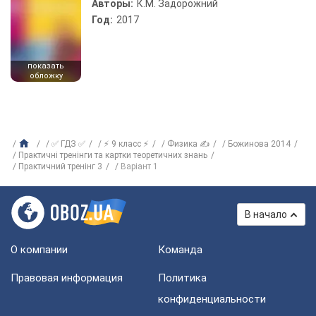
Авторы:
К.М. Задорожний
Год:
2017
показать
обложку
✅ ГДЗ ✅
⚡ 9 класс ⚡
Физика ✍
Божинова 2014
Практичні тренінги та картки теоретичних знань
Практичний тренінг 3
Варіант 1
В начало
О компании
Команда
Правовая информация
Политика
конфиденциальности