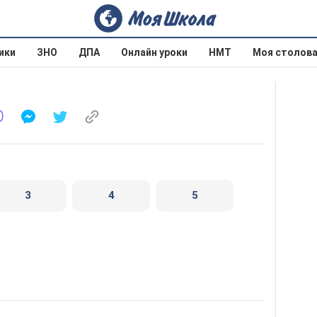
ики
ЗНО
ДПА
Онлайн уроки
НМТ
Моя столов
3
4
5