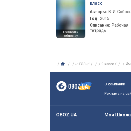
класс
Авторы:
В. И. Собол
Год:
2015
Описание:
Рабочая
тетрадь
показать
обложку
✅ ГДЗ ✅
⚡ 9 класс ⚡
Фи
О компании
Реклама на са
OBOZ.UA
Моя Школа