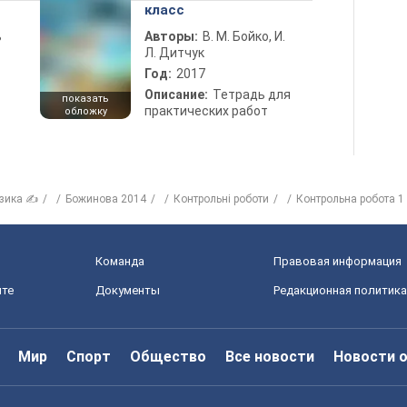
класс
ь
Авторы:
В. М. Бойко, И.
Л. Дитчук
Год:
2017
Описание:
Тетрадь для
показать
практических работ
обложку
зика ✍
Божинова 2014
Контрольні роботи
Контрольна робота 1
Команда
Правовая информация
йте
Документы
Редакционная политика
Мир
Спорт
Общество
Все новости
Новости 