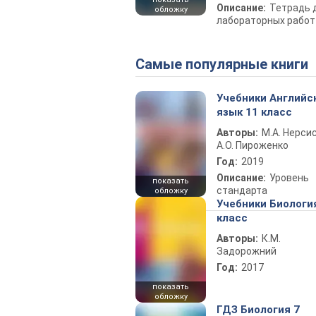
Описание:
Тетрадь 
обложку
лабораторных работ
Самые популярные книги
Учебники Английс
язык 11 класс
Авторы:
М.А. Нерсис
А.О. Пироженко
Год:
2019
Описание:
Уровень
показать
стандарта
обложку
Учебники Биологи
класс
Авторы:
К.М.
Задорожний
Год:
2017
показать
обложку
ГДЗ Биология 7