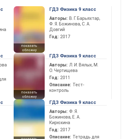
сс
ГДЗ Физика 9 класс
Авторы:
В. Г. Барьяхтар,
Ф. Я. Божинова, С. А.
ина
Довгий
Год:
2017
показать
обложку
сс
ГДЗ Физика 9 класс
нова
Авторы:
Л. И. Вялых, М.
О. Чертищева
Год:
2011
для
Описание:
Тест-
контроль
показать
обложку
сс
ГДЗ Физика 9 класс
Авторы:
Ф. Я.
Божинова, Е. А.
Кирюхина
Год:
2017
Описание:
Тетрадь для
показать