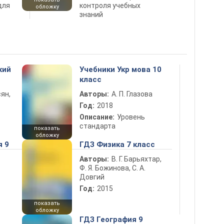
для
контроля учебных
обложку
знаний
кий
Учебники Укр мова 10
класс
ян,
Авторы:
А. П. Глазова
Год:
2018
Описание:
Уровень
стандарта
показать
обложку
я 9
ГДЗ Физика 7 класс
Авторы:
В. Г. Барьяхтар,
Ф. Я. Божинова, С. А.
Довгий
Год:
2015
показать
обложку
ГДЗ География 9