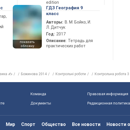
edition
сс
ГДЗ География 9
класс
тар,
Авторы:
В. М. Бойко, И.
ий
Л. Дитчук
Год:
2017
Описание:
Тетрадь для
показать
практических работ
обложку
зика ✍
Божинова 2014
Контрольні роботи
Контрольна робота 3
Команда
Правовая информация
йте
Документы
Редакционная политика
Мир
Спорт
Общество
Все новости
Новости 