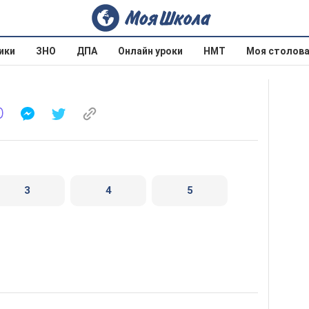
ики
ЗНО
ДПА
Онлайн уроки
НМТ
Моя столов
3
4
5