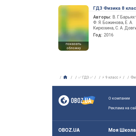
ГДЗ Физика 8 кла
Авторы:
В. Г. Барьях
Ф. Я. Божинова, Е. А.
Кирюхина, С. А. Довг
Год:
2016
показать
обложку
✅ ГДЗ ✅
⚡ 9 класс ⚡
Фи
О компании
Реклама на са
OBOZ.UA
Моя Школа