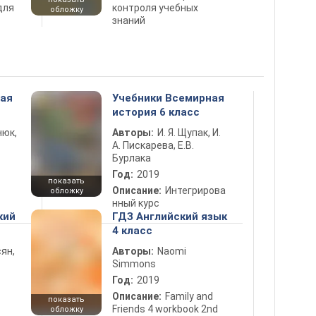
для
контроля учебных
обложку
знаний
ная
Учебники Всемирная
история 6 класс
нюк,
Авторы:
И. Я. Щупак, И.
А. Пискарева, Е.В.
Бурлака
Год:
2019
показать
Описание:
Интегрирова
обложку
нный курс
кий
ГДЗ Английский язык
4 класс
ян,
Авторы:
Naomi
Simmons
Год:
2019
Описание:
Family and
показать
Friends 4 workbook 2nd
обложку