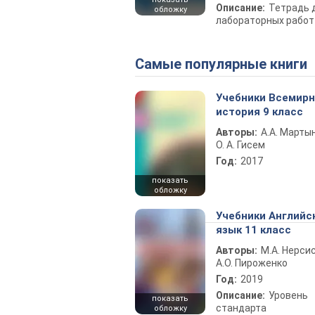
Описание:
Тетрадь 
обложку
лабораторных работ
Самые популярные книги
Учебники Всемир
история 9 класс
Авторы:
А.А. Марты
О. А. Гисем
Год:
2017
показать
обложку
Учебники Английс
язык 11 класс
Авторы:
М.А. Нерсис
А.О. Пироженко
Год:
2019
Описание:
Уровень
показать
стандарта
обложку