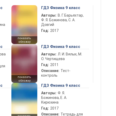
сс
ГДЗ Физика 9 класс
Авторы:
В. Г. Барьяхтар,
Ф. Я. Божинова, С. А.
ина
Довгий
Год:
2017
показать
обложку
сс
ГДЗ Физика 9 класс
нова
Авторы:
Л. И. Вялых, М.
О. Чертищева
Год:
2011
для
Описание:
Тест-
контроль
показать
обложку
сс
ГДЗ Физика 9 класс
Авторы:
Ф. Я.
Божинова, Е. А.
Кирюхина
Год:
2017
Описание:
Тетрадь для
показать