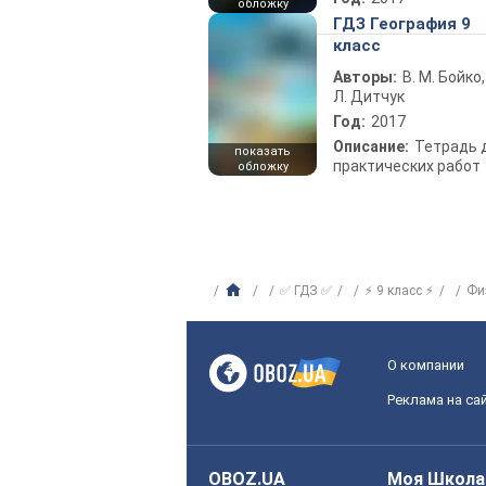
обложку
ГДЗ География 9
класс
Авторы:
В. М. Бойко,
Л. Дитчук
Год:
2017
Описание:
Тетрадь 
показать
практических работ
обложку
✅ ГДЗ ✅
⚡ 9 класс ⚡
Фи
О компании
Реклама на са
OBOZ.UA
Моя Школа