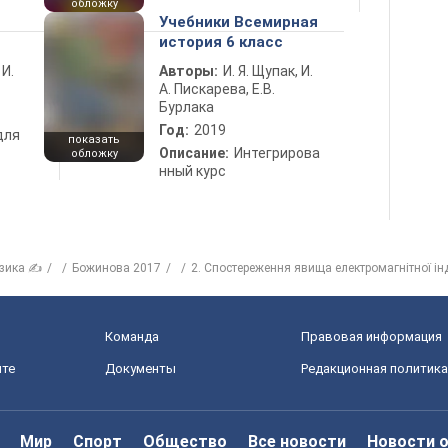
обложку
Учебники Всемирная
история 6 класс
 И.
Авторы:
И. Я. Щупак, И.
А. Пискарева, Е.В.
Бурлака
Год:
2019
для
показать
Описание:
Интегрирова
обложку
нный курс
зика ✍
Божинова 2017
2. Спостереження явища електромагнітної інд
Команда
Правовая информация
йте
Документы
Редакционная политика
Мир
Спорт
Общество
Все новости
Новости 