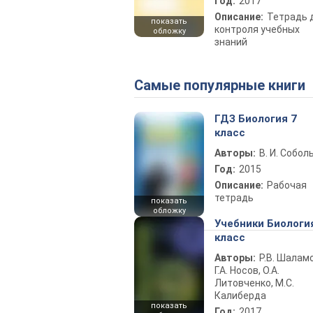
Год:
2017
Описание:
Тетрадь 
показать
контроля учебных
обложку
знаний
Самые популярные книги
ГДЗ Биология 7
класс
Авторы:
В. И. Собол
Год:
2015
Описание:
Рабочая
тетрадь
показать
обложку
Учебники Биологи
класс
Авторы:
Р.В. Шаламо
Г.А. Носов, О.А.
Литовченко, М.С.
Калиберда
показать
Год:
2017