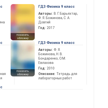
сс
ГДЗ Физика 9 класс
Авторы:
В. Г. Барьяхтар,
Ф. Я. Божинова, С. А.
ина
Довгий
Год:
2017
показать
обложку
сс
ГДЗ Физика 9 класс
Авторы:
Ф. Я.
Божинова, Н. В.
Бондаренко, О.М.
Евлахова
Год:
2010
показать
ная
Описание:
Тетрадь для
обложку
ля
лабораторных работ
сс