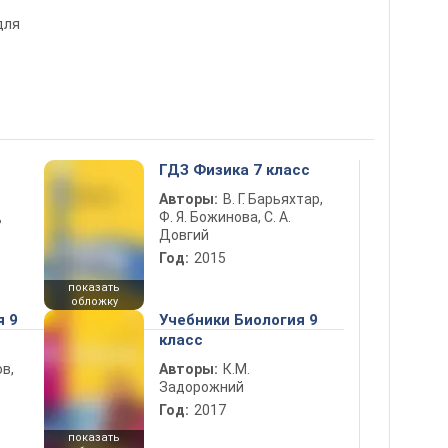
для
ГДЗ Физика 7 класс
Авторы:
В. Г. Барьяхтар,
Ф. Я. Божинова, С. А.
ь
Довгий
Год:
2015
показать
обложку
я 9
Учебники Биология 9
класс
в,
Авторы:
К.М.
Задорожний
Год:
2017
показать