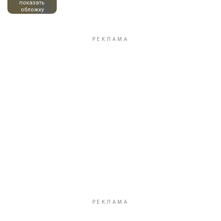
показать
обложку