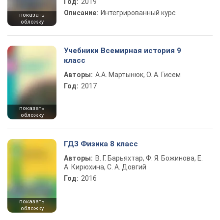
Год:
2019
Описание:
Интегрированный курс
показать
обложку
Учебники Всемирная история 9
класс
Авторы:
А.А. Мартынюк, О. А. Гисем
Год:
2017
показать
обложку
ГДЗ Физика 8 класс
Авторы:
В. Г. Барьяхтар, Ф. Я. Божинова, Е.
А. Кирюхина, С. А. Довгий
Год:
2016
показать
обложку