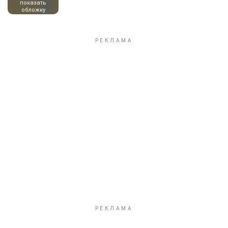
показать
обложку