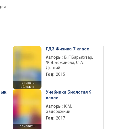
для
ГДЗ Физика 7 класс
Авторы:
В. Г. Барьяхтар,
Ф. Я. Божинова, С. А.
ь
Довгий
Год:
2015
показать
обложку
зык
Учебники Биология 9
класс
Авторы:
К.М.
Задорожний
Год:
2017
d
показать