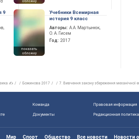
nd
обложку
я 9
Учебники Всемирная
история 9 класс
в,
Авторы:
А.А. Мартынюк,
О. А. Гисем
Год:
2017
показать
обложку
зика ✍
Божинова 2017
7. Вивчення закону збереження механічної ен
Команда
Правовая информация
йте
Документы
Редакционная политика
Мир
Спорт
Общество
Все новости
Новости 