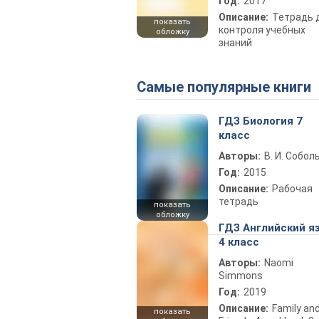
Год:
2017
Описание:
Тетрадь 
показать
контроля учебных
обложку
знаний
Самые популярные книги
ГДЗ Биология 7
класс
Авторы:
В. И. Собол
Год:
2015
Описание:
Рабочая
тетрадь
показать
обложку
ГДЗ Английский я
4 класс
Авторы:
Naomi
Simmons
Год:
2019
Описание:
Family an
показать