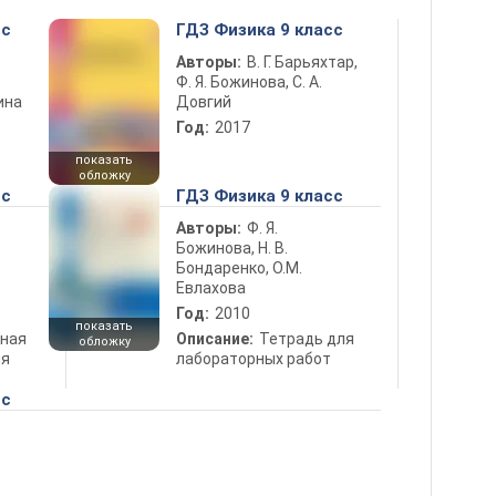
сс
ГДЗ Физика 9 класс
Авторы:
В. Г. Барьяхтар,
Ф. Я. Божинова, С. А.
ина
Довгий
Год:
2017
показать
обложку
сс
ГДЗ Физика 9 класс
Авторы:
Ф. Я.
Божинова, Н. В.
Бондаренко, О.М.
Евлахова
Год:
2010
показать
ная
Описание:
Тетрадь для
обложку
ля
лабораторных работ
сс