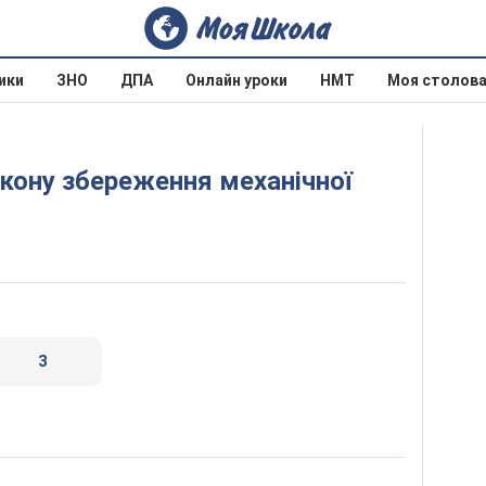
ики
ЗНО
ДПА
Онлайн уроки
НМТ
Моя столов
3