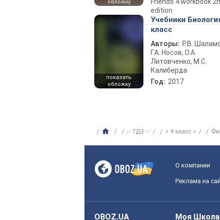
Friends 4 workbook 2
обложку
edition
Учебники Биологи
класс
Авторы:
Р.В. Шаламо
Г.А. Носов, О.А.
Литовченко, М.С.
Калиберда
показать
Год:
2017
обложку
✅ ГДЗ ✅
⚡ 9 класс ⚡
Фи
О компании
Реклама на са
OBOZ.UA
Моя Школа