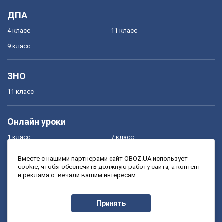
ДПА
4 класс
11 класс
9 класс
ЗНО
11 класс
Онлайн уроки
1 класс
7 класс
2 класс
8 класс
Вместе с нашими партнерами сайт OBOZ.UA использует
cookie, чтобы обеспечить должную работу сайта, а контент
3 класс
9 класс
и реклама отвечали вашим интересам.
4 класс
10 класс
5 класс
11 класс
Принять
6 класс