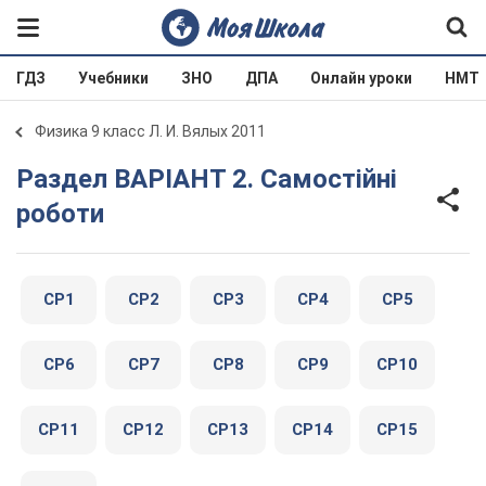
ГДЗ
Учебники
ЗНО
ДПА
Онлайн уроки
НМТ
Физика 9 класс Л. И. Вялых 2011
Раздел ВАРІАНТ 2. Самостійні
роботи
СР1
СР2
СР3
СР4
СР5
СР6
СР7
СР8
СР9
СР10
СР11
СР12
СР13
СР14
СР15