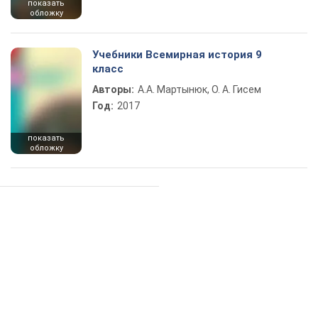
показать
обложку
Учебники Всемирная история 9
класс
Авторы:
А.А. Мартынюк, О. А. Гисем
Год:
2017
показать
обложку